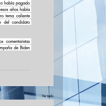
lo había pagado 
esos años había 
o tema caliente 
 del candidato 
s comentaristas 
ampaña de Biden 
Ver todo