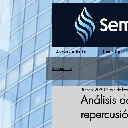
www.semperinfo.com
Asesoramiento
Inversiones
SemperInfo
30 sept 2020
2 min de lec
Análisis d
repercusi