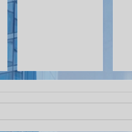
La extraordinaria cifra por la
El pr