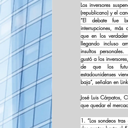
Los inversores suspen
(republicano) y el ca
“El debate fue br
interrupciones, más 
que en los verdader
llegando incluso a
insultos personales
gustó a los inversore
de que los futur
estadounidenses vien
baja”, señalan en Link
José Luis Cárpatos, C
que quedar el merca
1. “Los sondeos tras