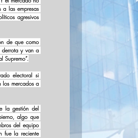
 Y el mercado no 
 a las empresas 
ticos agresivos 
ón de que como 
derrota y van a 
al Supremo”.
do electoral si 
n los mercados a 
la gestión del 
ierno, algo que 
bros del equipo 
fue la reciente 