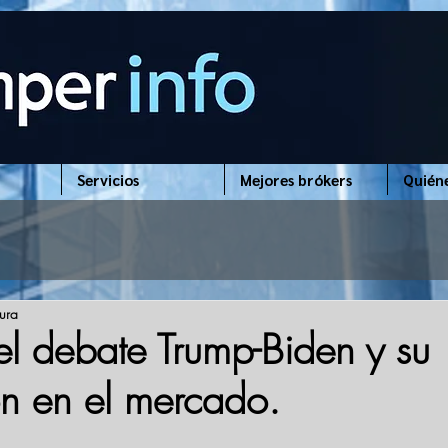
Servicios
Mejores brókers
Quién
tura
el debate Trump-Biden y su
ón en el mercado.