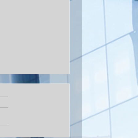
ecio del bitcoin cae a