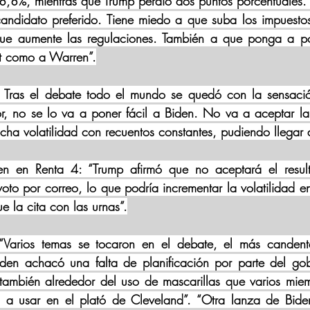
8,8%, mientras que Trump perdió dos puntos porcentuales.
candidato preferido. Tiene miedo a que suba los impuestos
ue aumente las regulaciones. También a que ponga a polí
et como a Warren”.
. Tras el debate todo el mundo se quedó con la sensaci
r, no se lo va a poner fácil a Biden. No va a aceptar la 
ha volatilidad con recuentos constantes, pudiendo llegar 
n en Renta 4: “Trump afirmó que no aceptará el resulta
voto por correo, lo que podría incrementar la volatilidad e
 la cita con las urnas”.
Varios temas se tocaron en el debate, el más candente 
den achacó una falta de planificación por parte del gob
ambién alrededor del uso de mascarillas que varios miem
a usar en el plató de Cleveland”. “Otra lanza de Biden 