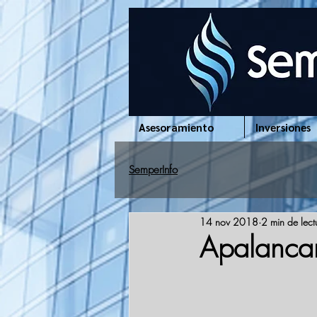
www.semperinfo.com
Asesoramiento
Inversiones
SemperInfo
14 nov 2018
2 min de lect
Apalancami