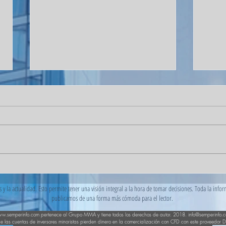
La extraordinaria cifra por la
El pr
que JP Morgan financia el
USD 
y la actualidad. Esto permite tener una visión integral a la hora de tomar decisiones. Toda la info
nuevo torneo europeo de
USD 
publicamos de una forma más cómoda para el lector.
fútbol.
w.semperinfo.com
pertenece al Grupo MMA y tiene todos los derechos de autor. 2018.
info@semperinfo.
e las cuentas de inversores minoristas pierden dinero en la comercialización con CFD con este proveedor 