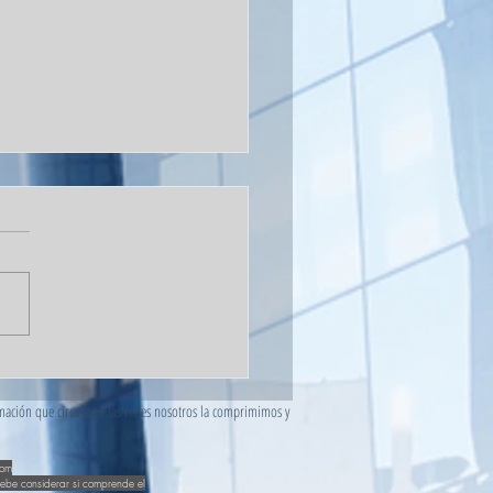
ecio del bitcoin cae a
52.000 liquidando casi
rmación que circula en las redes nosotros la comprimimos y
10.000 millones.
com
Debe considerar si comprende el