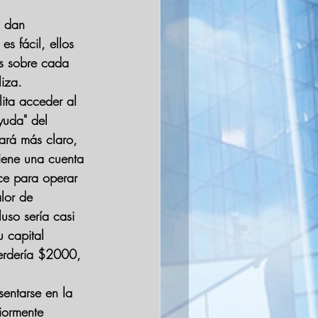
 dan 
s fácil, ellos 
s sobre cada 
liza.
lita acceder al 
yuda" del 
ará más claro, 
iene una cuenta 
ece para operar 
lor de 
uso sería casi 
 capital 
erdería $2000, 
sentarse en la 
iormente 