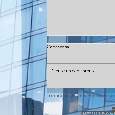
Comentarios
Escribir un comentario...
Ether superó los USD 3.000
por primera vez y sube más de
Semper Info integra de una forma moderna las inversiones 
300% en lo que va del año.
ww
Advertencia de riesgo, 80.6% d