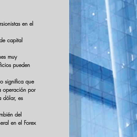
ionistas en el 
de capital 
nes muy 
ficios pueden 
o significa que 
a operación por 
 dólar, es 
mbién del 
eral en el Forex 