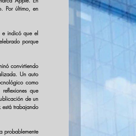
 marca Apple. En 
. Por último, en 
 e indicó que el 
elebrado porque 
inó convirtiendo 
alizada. Un auto 
ecnológico como 
reflexiones que 
ublicación de un 
 está trabajando 
a probablemente 