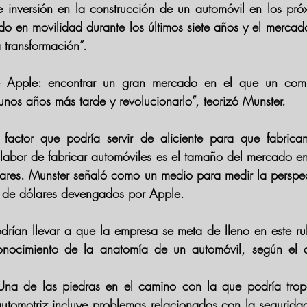
 inversión en la construcción de un automóvil en los próx
ido en movilidad durante los últimos siete años y el mercado
 transformación”.
e Apple: encontrar un gran mercado en el que un comp
unos años más tarde y revolucionarlo”, teorizó Munster.
 factor que podría servir de aliciente para que fabrica
 labor de fabricar automóviles es el tamaño del mercado en 
ólares. Munster señaló como un medio para medir la perspect
 de dólares devengados por Apple.
drían llevar a que la empresa se meta de lleno en este rub
onocimiento de la anatomía de un automóvil, según el a
 Una de las piedras en el camino con la que podría trop
automotriz incluye problemas relacionados con la seguridad