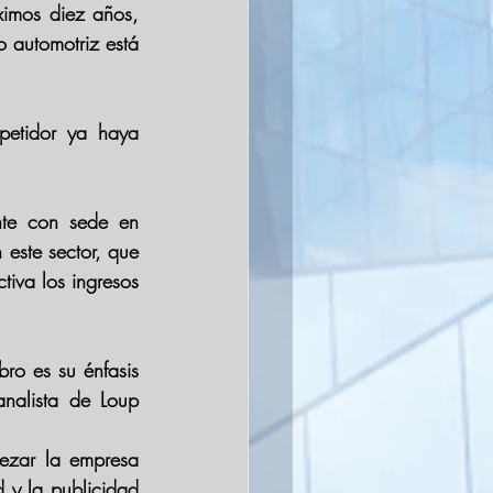
imos diez años, 
 automotriz está 
etidor ya haya 
nte con sede en 
este sector, que 
iva los ingresos 
ro es su énfasis 
nalista de Loup 
ezar la empresa 
 y la publicidad 