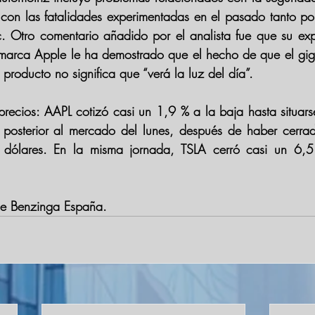
con las fatalidades experimentadas en el pasado tanto po
c. Otro comentario añadido por el analista fue que su exp
 marca Apple le ha demostrado que el hecho de que el gig
producto no significa que “verá la luz del día”.
precios: AAPL cotizó casi un 1,9 % a la baja hasta situar
o posterior al mercado del lunes, después de haber cerra
dólares. En la misma jornada, TSLA cerró casi un 6,5
de Benzinga España. 