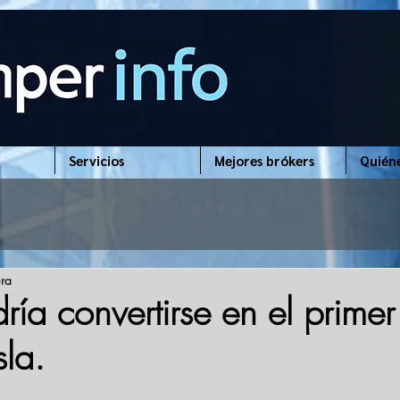
Servicios
Mejores brókers
Quién
ura
ía convertirse en el primer 
sla.