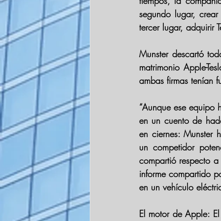
tiempos, la compañía 
segundo lugar, crear 
tercer lugar, adquirir T
Munster descartó toda
matrimonio Apple-Tes
ambas firmas tenían f
“Aunque ese equipo ha
en un cuento de hadas
en ciernes: Munster 
un competidor potenc
compartió respecto a 
informe compartido po
en un vehículo eléct
El motor de Apple: E