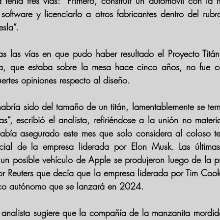
tenía tres vías: “Primero, construir un automóvil con la
software y licenciarlo a otros fabricantes dentro del rubro
esla”.
s las vías en que pudo haber resultado el Proyecto Titán
la, que estaba sobre la mesa hace cinco años, no fue c
uertes opiniones respecto al diseño.
bría sido del tamaño de un titán, lamentablemente se term
”, escribió el analista, refiriéndose a la unión no materi
había asegurado este mes que solo considera al coloso t
ial de la empresa liderada por Elon Musk. Las últimas 
un posible vehículo de Apple se produjeron luego de la p
r Reuters que decía que la empresa liderada por Tim Cook
rico autónomo que se lanzará en 2024.
l analista sugiere que la compañía de la manzanita mordid