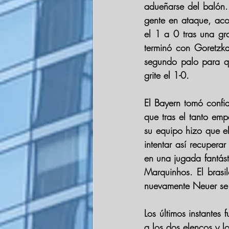
adueñarse del balón.
gente en ataque, acor
el 1 a 0 tras una gr
terminó con 
Goretzk
segundo palo para q
grite el 1-0. 
El Bayern tomó confi
que tras el tanto emp
su equipo hizo que e
intentar así recupera
en una jugada fantást
Marquinhos
. El bras
nuevamente 
Neuer 
se
Los últimos instantes
a los dos elencos y l