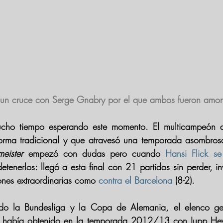
 un cruce con Serge Gnabry por el que ambos fueron amo
ucho tiempo esperando este momento. El multicampeón 
orma tradicional y que atravesó una temporada asombrosa 
eister
 empezó con dudas pero cuando 
Hansi Flick se
etenerlos: llegó a esta final con 
21 partidos sin perder
ones extraordinarias como 
contra el Barcelona
 (8-2).
do la 
Bundesliga
 y la 
Copa de Alemania
, el elenco ge
ue había obtenido en la 
temporada 2012/13
 con 
Jupp He