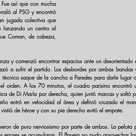
 Fue así que con mucha 
raló al 
PSG 
y encontró 
an jugada colectiva que 
a 
lanzando un centro al 
ue 
Coman
, de cabeza, 
anza y comenzó encontrar espacios ante un desorientado 
ezó a sufrir el partido. Los desbordes por ambas bandas y
l técnico saque de la cancha a Paredes para darle lugar 
r el orden. A los 70 minutos, el cuadro parisino encontró 
ica de 
Di María 
ileño entró en velocidad al área y definió cruzado el ma
 vistió de héroe y con su pie derecho evitó el empate.
 fueron de puro nerviosismo por parte de ambos. La pelota 
os errores se acumularon. El 
Bayern 
no pudo aprovechar los