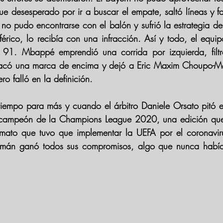
ue desesperado por ir a buscar el empate, saltó líneas y fal
 no pudo encontrarse con el balón y sufrió la estrategia del
érico, lo recibía con una infracción. Así y todo, el equipo
 91. 
Mbappé 
emprendió una corrida por izquierda, filt
sacó una marca de encima y dejó a 
Eric Maxim Choupo-M
ero falló en la definición.
tiempo para más y cuando el árbitro 
Daniele Orsato 
pitó e
campeón de la 
Champions League 2020
, una edición qu
mato que tuvo que implementar la UEFA por el coronavir
emán ganó todos sus compromisos, algo que nunca había 