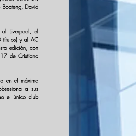
 Boateng, David 
l Liverpool, el 
ítulos) y al AC 
ta edición, con 
7 de Cristiano 
ria en el máximo 
bsesiona a sus 
o el único club 