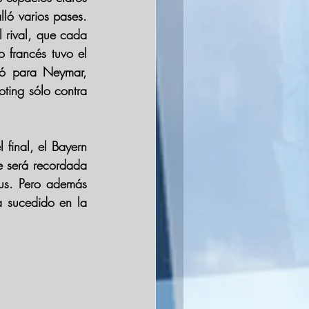
ló varios pases. 
 rival, que cada 
 francés tuvo el 
ró para 
Neymar
, 
oting
 sólo contra 
l final, el 
Bayern 
e será recordada 
us. Pero además 
sucedido en la 