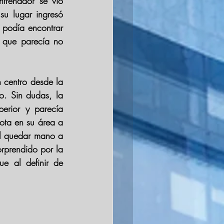
renador se vio 
 salió lesionado y en su lugar ingresó 
podía encontrar 
 que parecía no 
centro desde la 
o. Sin dudas, la 
perior y parecía 
en la salida que le regaló la pelota en su área a 
l quedar mano a 
orprendido por la 
e al definir de 