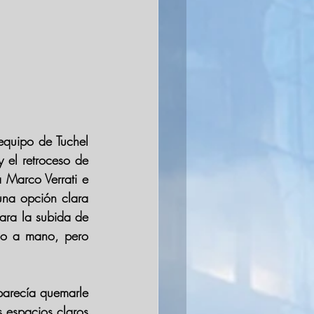
equipo de 
Tuchel 
 el retroceso de 
a 
Marco Verrati 
e 
una opción clara 
por derecha, quien juntó marcas y soltó para la subida de 
no a mano, pero 
parecía quemarle 
 espacios claros 