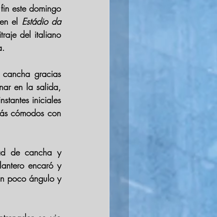
fin este domingo 
en el 
Estádio da 
raje del italiano 
a
.
En los primeros minutos, el conjunto germano se apoderó de la mitad de la cancha gracias 
ar en la salida, 
tantes iniciales 
más cómodos con 
La primera clara llegó a los 17 minutos. El cuadro galo recuperó en mitad de cancha y 
lantero encaró y 
n poco ángulo y 