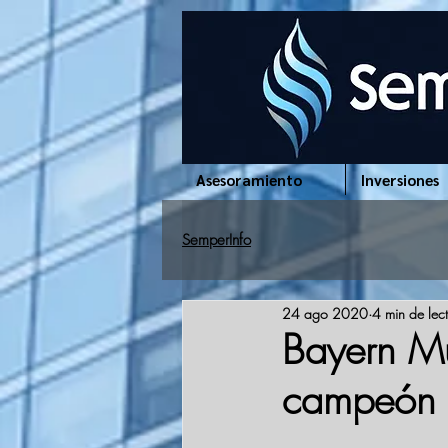
www.semperinfo.com
Asesoramiento
Inversiones
SemperInfo
24 ago 2020
4 min de lec
Bayern Mú
campeón 