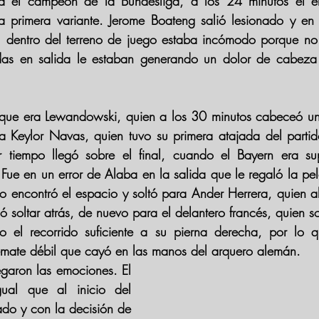
a el campeón de la Bundesliga, a los 24 minutos el ent
a primera variante. 
Jerome Boateng
 dentro del terreno de juego estaba incómodo porque no 
idas en salida le estaban generando un dolor de cabeza
que era 
Lewandowski
, quien a los 30 minutos cabeceó un 
a 
Keylor Navas
, quien tuvo su primera atajada del partid
r tiempo llegó sobre el final, cuando el 
Bayern 
era su
 Fue en un error de 
Alaba 
no encontró el espacio y soltó para 
Ander Herrera
, quien a
ió soltar atrás, de nuevo para el delantero francés, quien s
o el recorrido suficiente a su pierna derecha, por lo qu
remate débil que cayó en las manos del arquero alemán. 
En el complemento llegaron las emociones. El 
ual que al inicio del 
ado y con la decisión de 