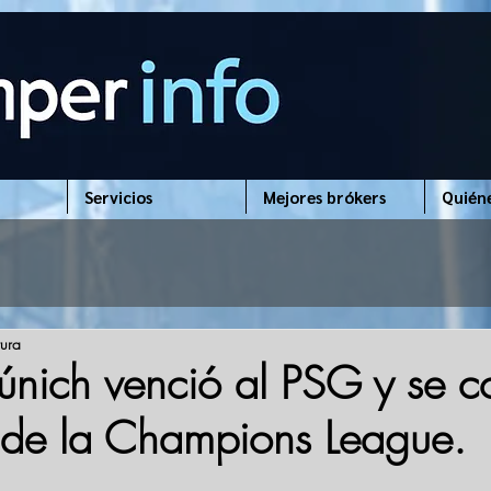
Servicios
Mejores brókers
Quién
tura
nich venció al PSG y se c
de la Champions League.