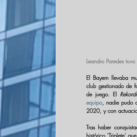
Leandro Paredes tuvo
El 
Bayern
 llevaba m
club gestionado de f
de juego. El 
Rekordm
equipo
, nadie pudo d
2020
, y con actuaci
Tras haber conquista
histórico ‘Triplete’ q