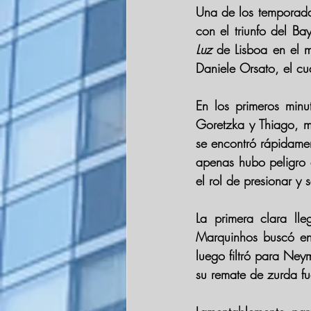
Una de los temporadas
con el triunfo del 
Bay
Luz
de Lisboa en el m
Daniele Orsato, el c
Goretzka 
y 
Thiago
, m
se encontró rápidament
apenas hubo peligro 
el rol de presionar y s
Marquinhos 
buscó en
luego filtró para 
Neym
su remate de zurda fu