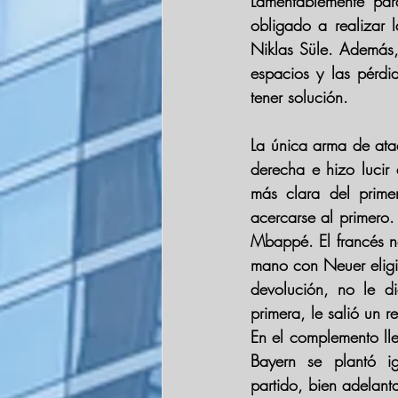
Lamentablemente par
obligado a realizar l
Niklas Süle
. Además,
espacios y las pérd
tener solución.
La única arma de ata
derecha e hizo lucir 
más clara del prime
acercarse al primero.
Mbappé
. El francés 
mano con 
Neuer 
elig
devolución, no le di
primera, le salió un 
Bayern 
se plantó ig
partido, bien adelant