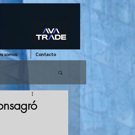
es somos
Contacto
onsagró