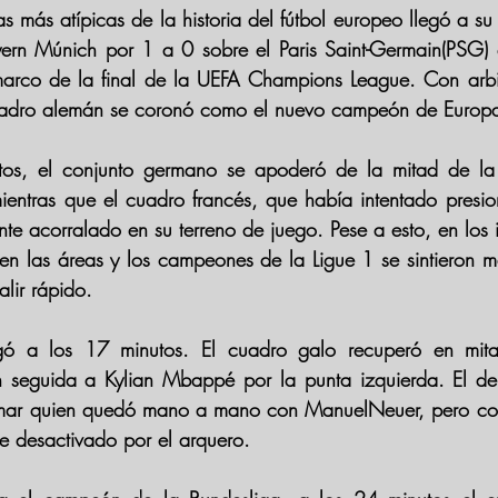
 más atípicas de la historia del fútbol europeo llegó a su 
ern Múnich
 por 1 a 0 sobre el 
Paris Saint-Germain(PSG) 
arco de la final de la 
UEFA Champions League
. Con arbit
uadro alemán se coronó como el 
nuevo campeón de Europ
ientras que el cuadro francés, que había intentado presion
e acorralado en su terreno de juego. Pese a esto, en los ins
en las áreas y los campeones de la Ligue 1 se sintieron 
alir rápido.
 seguida a 
Kylian Mbappé
 por la punta izquierda. El de
ar 
quien quedó mano a mano con 
ManuelNeuer
, pero co
e desactivado por el arquero.