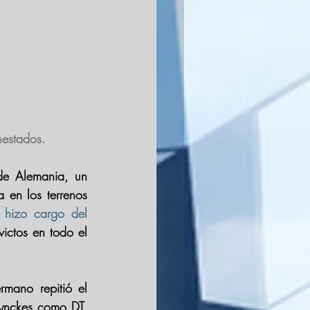
nestados.
de 
Alemania
, un 
en los terrenos 
 hizo cargo del 
, invictos en todo el 
rmano repitió el 
ynckes
 como DT, 