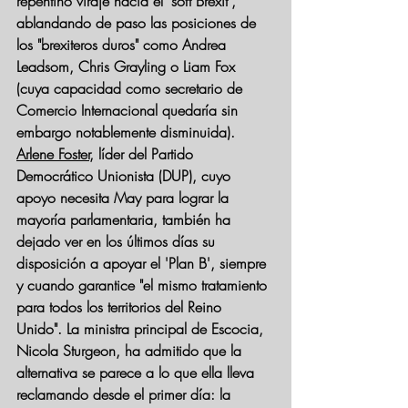
repentino viraje hacia el "soft Brexit", 
ablandando de paso las posiciones de 
los "brexiteros duros" como Andrea 
Leadsom, Chris Grayling o Liam Fox 
(cuya capacidad como secretario de 
Comercio Internacional quedaría sin 
embargo notablemente disminuida).
Arlene Foster
, líder del Partido 
Democrático Unionista (DUP), cuyo 
apoyo necesita May para lograr la 
mayoría parlamentaria, también 
ha 
dejado ver en los últimos días su 
disposición a apoyar el 'Plan B'
, siempre 
y cuando garantice "el mismo tratamiento 
para todos los territorios del Reino 
Unido". La ministra principal de Escocia, 
Nicola Sturgeon, ha admitido que la 
alternativa se parece a lo que ella lleva 
reclamando desde el primer día: la 