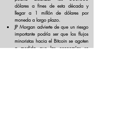
dólares a fines de esta década y 
llegar a 1 millón de dólares por 
moneda a largo plazo.
JP Morgan advierte de que un riesgo 
importante podría ser que los
 flujos 
minoristas hacia el Bitcoin se agoten 
a medida que las economías se 
reabren.
Información tomada de Investing. 
Entradas recientes
Ver todo