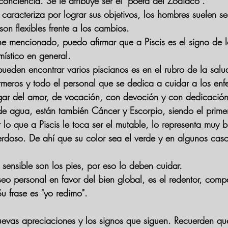
conciencia. Se le atribuye ser el "poeta del Zodíaco".
 caracteriza por lograr sus objetivos, los hombres suelen s
on flexibles frente a los cambios.
e mencionado, puedo afirmar que a Piscis es el signo de l
 místico en general.
ueden encontrar varios piscianos es en el rubro de la salu
rmeros y todo el personal que se dedica a cuidar a los enf
gar del amor, de vocación, con devoción y con dedicación
de agua, están también Cáncer y Escorpio, siendo el primer
r lo que a Piscis le toca ser el mutable, lo representa muy 
erdoso. De ahí que su color sea el verde y en algunos casos
 sensible son los pies, por eso lo deben cuidar.
eo personal en favor del bien global, es el redentor, compa
Su frase es "yo redimo".
nuevas apreciaciones y los signos que siguen. Recuerden q