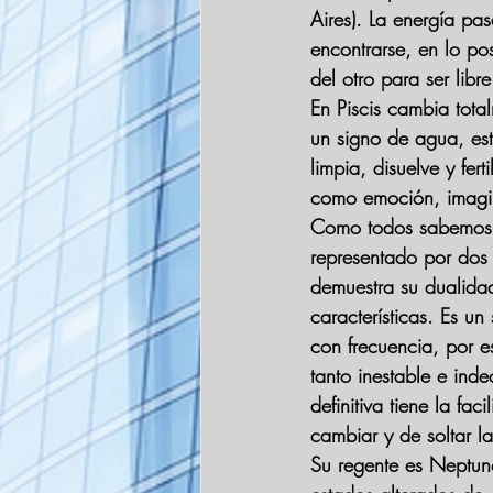
Aires). La energía pa
encontrarse, en lo pos
del otro para ser libr
En Piscis cambia total
un signo de agua, est
limpia, disuelve y fert
como emoción, imagi
Como todos sabemos, 
representado por dos
demuestra su dualida
características. Es u
con frecuencia, por e
tanto inestable e ind
definitiva tiene la fa
cambiar y de soltar l
Su regente es Neptuno,