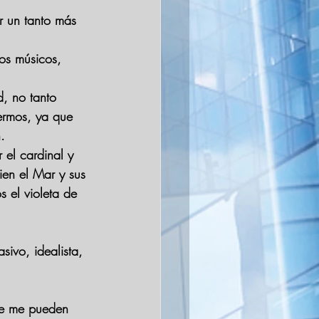
er un tanto más 
os músicos, 
d, no tanto 
ermos, ya que 
.
 el cardinal y 
bien el Mar y sus 
 el violeta de 
sivo, idealista, 
ue me pueden 