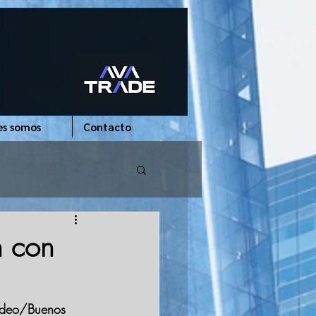
es somos
Contacto
h con
video/Buenos 