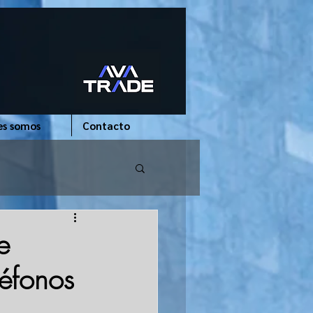
es somos
Contacto
e
léfonos