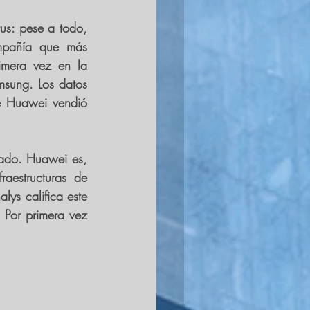
us: pese a todo, 
mpañía que más 
imera vez en la 
msung.
 Los datos 
e 
Huawei vendió 
sado. Huawei es, 
fraestructuras de 
 de la generación 5G. El informe de la firma de análisis Canalys califica este 
 como un cambio "notable" entre los principales fabricantes de móviles. Por primera vez 