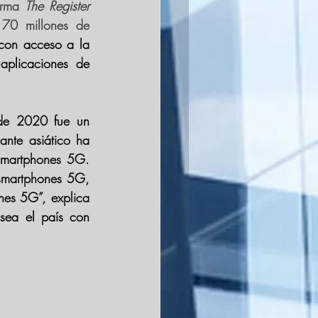
orma 
The Register
70 millones de 
con acceso a la 
plicaciones de 
de 2020 fue un 
nte asiático ha 
smartphones 5G. 
smartphones 5G, 
nes 5G”, explica 
la analista de Counterpoint Mengmeng Zhang. Esto ha supuesto que China sea el país con 