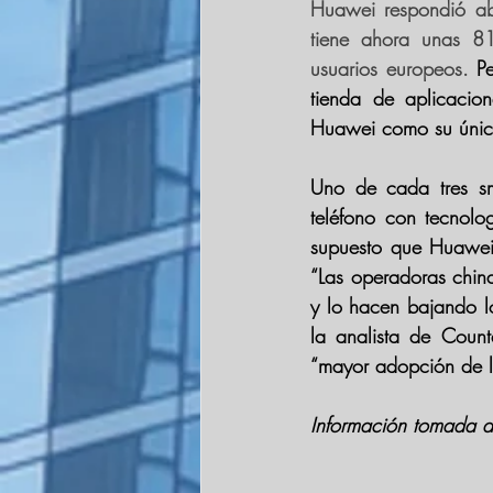
Huawei respondió ab
tiene ahora unas 81
usuarios europeos. 
P
tienda de aplicacio
Huawei como su única
Uno de cada tres sm
teléfono con tecnolo
supuesto que 
Huawei
“Las operadoras chin
y lo hacen
 bajando l
“mayor adopción de 
Información tomada