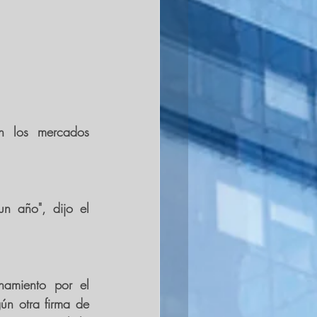
n los mercados 
n año", dijo el 
amiento por el 
n otra firma de 