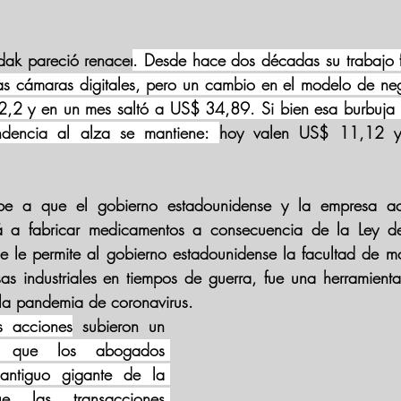
dak pareció renacer
. Desde hace dos décadas su trabajo 
as cámaras digitales, pero un cambio en el modelo de nego
2,2 y en un mes saltó a US$ 34,89. Si bien esa burbuja 
ndencia al alza se mantiene: 
hoy valen US$ 11,12 y 
be a que el gobierno estadounidense y la empresa ac
á a 
fabricar medicamentos
 a consecuencia de la Ley de
e le permite al gobierno estadounidense la facultad de 
mo
s industriales
 en tiempos de guerra, fue una herramienta
la 
pandemia de coronavirus. 
s acciones
 subieron un 
que los abogados 
antiguo gigante de la 
e las transacciones 