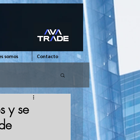
es somos
Contacto
s y se
 de