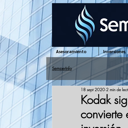
www.semperinfo.com
Asesoramiento
Inversiones
SemperInfo
18 sept 2020
2 min de lec
Kodak sig
convierte