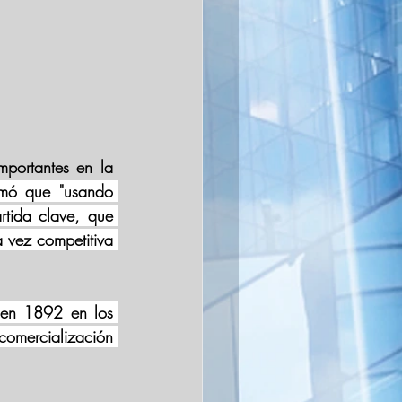
portantes en la 
rmó que "usando 
tida clave, que 
vez competitiva 
en 1892 en los 
omercialización 