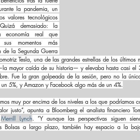
neficios tras la fuerte 
rante la pandemia, un 
periodo en el que los valores tecnológicos 
Quizá demasiado: la 
a economía real que 
 sus momentos más 
in de la Segunda Guerra 
omotriz Tesla, una de las grandes estrellas de los últimos m
la mayor caída de su historia— y elevaba hasta casi el 
bre. Fue la gran golpeada de la sesión, pero no la única
ft un 5%, y Amazon y Facebook algo más de un 4%.
mos muy por encima de los niveles a los que podríamos con
lor justo”, apunta a Bloomberg el analista financiero To
 
Merrill Lynch
. “Y aunque las perspectivas siguen siend
as Bolsas a largo plazo, también hay espacio a la baja