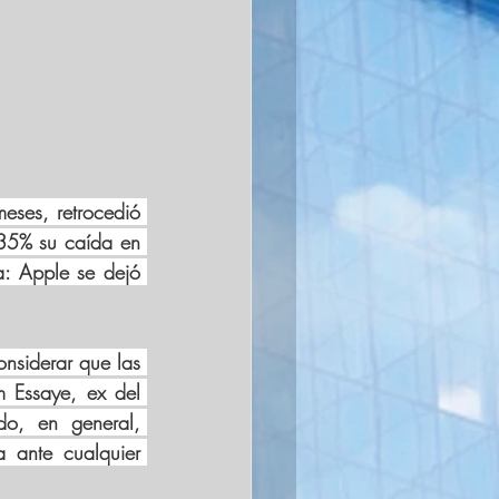
eses, retrocedió 
35% su caída en 
: Apple se dejó 
siderar que las 
m Essaye, ex del 
o, en general, 
 ante cualquier 