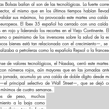
as Bolsas bailan al son de las tecnológicas. La fuerte corre
sector, el mismo que en los últimos tiempos habían llevad
alidar sus máximos, ha provocado este martes una caída s
os europeos. El Ibex 35 español ha cerrado con una caída
s en rojo y liderando los recortes en el Viejo Continente. E
ismo o pesimismo de los inversores sobre la salud de la e
cos bienes está tan relacionada con el crecimiento—, se
nalizaba a petroleras como la española Repsol o la francesa
nse de valores tecnológicos, el Nasdaq, cerró este martes
con números rojos, aún mayores que en las jornadas anter
a jornada, acumula ya una caída de doble dígito desde máx
el principal selectivo de Wall Street—, que se dejó ca
n mínimos de cuatro semanas. 
os de peso, muchos 
imiento a la baja como 