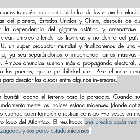
martes también han contribuido las dudas sobre la relación 
as del planeta, Estados Unidos y China, después de qu
ir la dependencia del gigante asiático y amenazase 
crean empleo allende las fronteras y no dentro del país 
U. un super productor mundial y finalizaremos de una v
a, ya sea separándonos o imponiendo tarifas masivas 
p. Ambos anuncios suenan más a propaganda electoral, c
 las puertas, que a posibilidad real. Pero el mero runrú
e para desatar las dudas entre algunos inversores.
ón bursátil abona el terreno para la paradoja. Cuando su
fundamentalmente los índices estadounidenses (donde cotiz
ro cuando caen también arrastran consigo —a veces en m
ro lado del Atlántico. El resultado: 
una brecha cada vez m
rezagados y sus pares estadounidenses
.