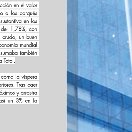
cción en el valor 
o a los parqués 
ustantiva en los 
 del 1,78%, con 
l crudo, un buen 
conomía mundial 
 sumaba también 
 Total.
 como la víspera 
iores. Tras caer 
imos y arrastra 
si un 3% en la 