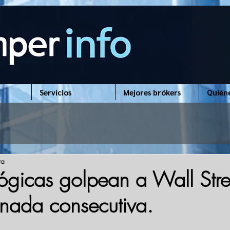
Servicios
Mejores brókers
Quién
ra
lógicas golpean a Wall Stre
rnada consecutiva.