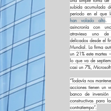
una simple toma de be
subida acumulada du
han volado alto
. 
asincronía con un
atraviesa uno de
delicados desde el f
Mundial. La firma aut
un 21% este martes —
lo que va de septiem
casi un 7%, Microso
“Todavía nos mantene
acciones tienen un va
banco de inversión
constructivas para l
contratiempo”.