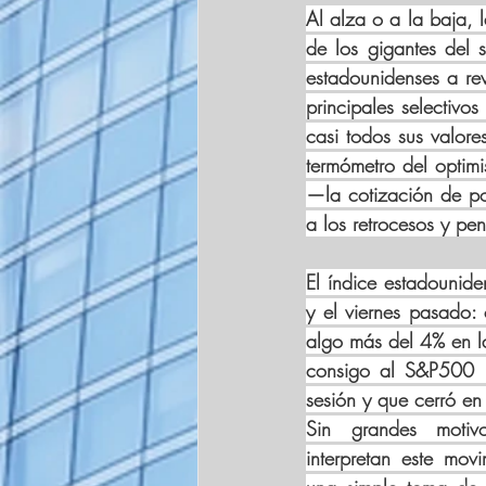
Al alza o a la baja, l
de los gigantes del 
estadounidenses a rev
principales selectiv
casi todos sus valore
termómetro del optim
—la cotización de po
a los retrocesos y pe
El índice estadounide
y el viernes pasado: 
algo más del 4% en l
consigo al S&P500 —
sesión y que cerró e
Sin grandes motiv
interpretan este mov