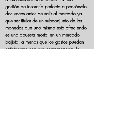
gestión de tesorería perfecta a pensárselo 
dos veces antes de salir al mercado ya 
que ser titular de un subconjunto de las 
monedas que uno mismo está ofreciendo 
es una apuesta mortal en un mercado 
bajista, a menos que los gastos puedan 
satisfacerse con esa criptomoneda, lo 
que generalmente no es el caso. Más de 
un proyecto se enfrentará a las 
consecuencias de la fallida gestión en 
2019.
Una cita atribuida a Warren Buffett, al 
que irónicamente no le gustan las 
criptomonedas, describe a la perfección 
la situación actual: "Hasta que baja la 
marea no se da uno cuenta de que ha 
salido a nadar desnudo". Ahora que ha 
disminuido el tremendo flujo de dinero en 