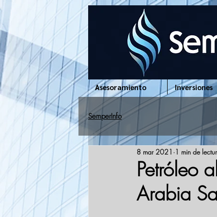
www.semperinfo.com
Asesoramiento
Inversiones
SemperInfo
8 mar 2021
1 min de lectu
Petróleo a
Arabia Sa