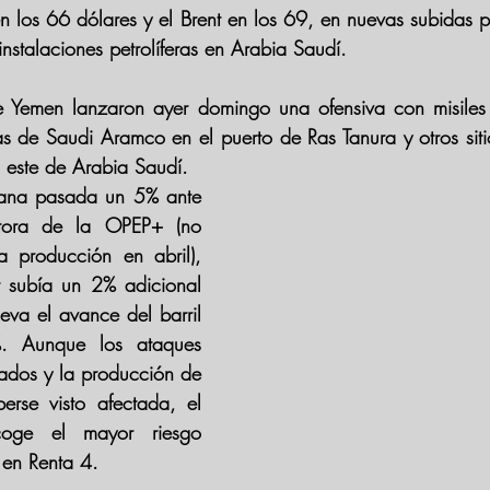
n los 
66 dólares
 y el Brent en los 
69
, en nuevas subidas pa
instalaciones petrolíferas en Arabia Saudí.
de Yemen lanzaron ayer domingo una 
ofensiva con misiles
eras de Saudi Aramco
 en el puerto de Ras Tanura y otros sitio
este de Arabia Saudí. 
mana pasada un 5%
 ante 
ctora de la OPEP+ (no 
 producción en abril), 
 subía un 2% adicional 
eva el avance del barril 
 Aunque los ataques 
tados y la producción de 
rse visto afectada, el 
coge el mayor riesgo 
 en Renta 4.