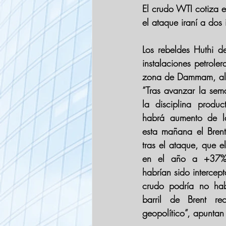
El crudo WTI cotiza e
el ataque iraní a dos 
Los rebeldes Huthi 
instalaciones petrol
zona de Dammam, al 
“Tras 
avanzar la se
la disciplina produ
habrá aumento de la
esta mañana el Brent
tras el ataque, que el
en el año a +37%.
habrían sido intercep
crudo podría no habe
barril de Brent re
geopolítico”, apuntan