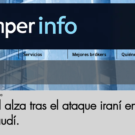
Servicios
Mejores brókers
Quién
ra
l alza tras el ataque iraní e
udí.