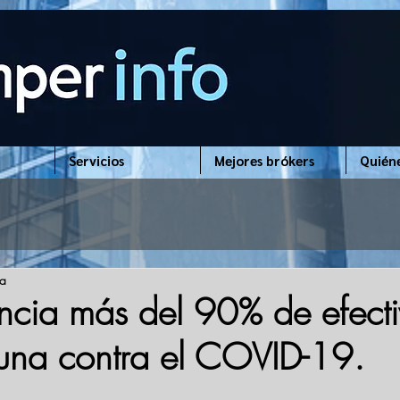
Servicios
Mejores brókers
Quién
ra
uncia más del 90% de efect
una contra el COVID-19.