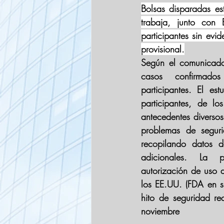
Bolsas disparadas es
trabaja, junto con
participantes sin evi
provisional.
Según el comunicado,
casos confirmad
participantes. El es
participantes, de lo
antecedentes diverso
problemas de seguri
recopilando datos d
adicionales. La p
autorización de uso 
los EE.UU. (FDA en su
hito de seguridad re
noviembre