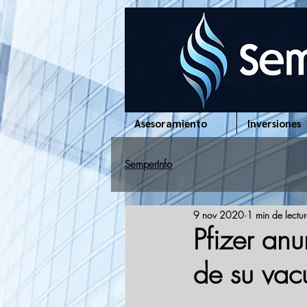
www.semperinfo.com
Asesoramiento
Inversiones
SemperInfo
9 nov 2020
1 min de lectu
Pfizer an
de su vac