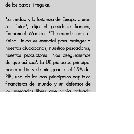
de los casos, irregular.
"La unidad y la fortaleza de Europa dieron 
sus frutos", dijo el presidente francés, 
Emmanuel Macron. "El acuerdo con el 
Reino Unido es esencial para proteger a 
nuestros ciudadanos, nuestros pescadores, 
nuestros productores. Nos aseguraremos 
de que así sea". La UE pierde su principal 
poder militar y de inteligencia, el 15% del 
PIB, una de las dos principales capitales 
financieras del mundo y un defensor de 
los mercados libres que había actuado 
como un importante freno a las 
ambiciones de Alemania y Francia.
Mientras que sin el poder colectivo de la 
UE, Reino Unido se mantendrá en gran 