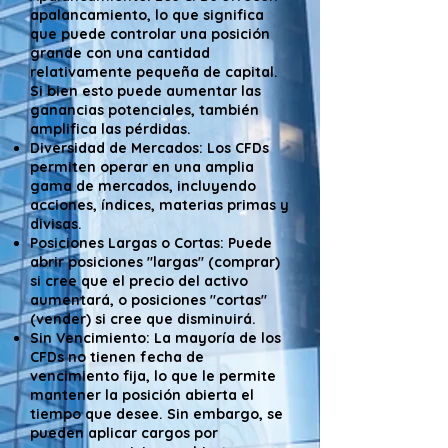
apalancamiento, lo que significa
que puede controlar una posición
grande con una cantidad
relativamente pequeña de capital.
Si bien esto puede aumentar las
ganancias potenciales, también
amplifica las pérdidas.
Diversidad de Mercados: Los CFDs
permiten operar en una amplia
gama de mercados, incluyendo
acciones, índices, materias primas y
divisas.
Posiciones Largas o Cortas: Puede
abrir posiciones "largas" (comprar)
si cree que el precio del activo
aumentará, o posiciones "cortas"
(vender) si cree que disminuirá.
Sin Vencimiento: La mayoría de los
CFDs no tienen fecha de
vencimiento fija, lo que le permite
mantener la posición abierta el
tiempo que desee. Sin embargo, se
pueden aplicar cargos por