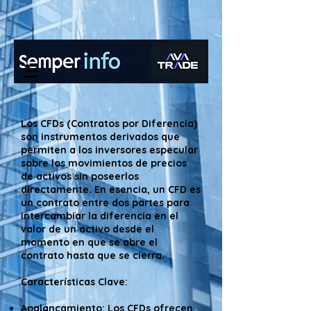
www.semperinfo.com
Los CFDs (Contratos por Diferencia)
son instrumentos derivados que
permiten a los inversores especular
sobre los movimientos de precios
de activos sin poseerlos
directamente. En esencia, un CFD es
un contrato entre dos partes para
intercambiar la diferencia en el
valor de un activo desde el
momento en que se abre el
contrato hasta que se cierra.
Características Clave:
Apalancamiento: Los CFDs ofrecen