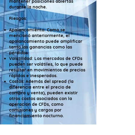
mantener posiciones abiertas
durante la noche.
Riesgos:
Apalancamiento: Como se
mencionó anteriormente, el
apalancamiento puede amplificar
tanto las ganancias como las
pérdidas.
Volatilidad: Los mercados de CFDs
pueden ser volátiles, lo que puede
resultar en movimientos de precios
rápidos e inesperados.
Costos: Además del spread (la
diferencia entre el precio de
compra y venta), pueden existir
otros costos asociados con la
operación de CFDs, como
comisiones y cargos por
financiamiento nocturno.
Es importante comprender
completamente los riesgos