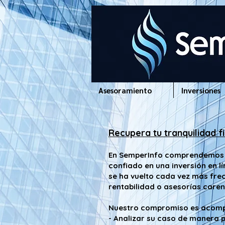
www.semperinfo.com
Asesoramiento
Inversiones
Recupera tu tranquilidad f
En SemperInfo comprendemos l
confiado en una inversión en l
se ha vuelto cada vez más fre
rentabilidad o asesorías caren
Nuestro compromiso es acompa
- Analizar su caso de manera 