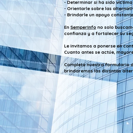
- Determinar si ha sido víctim
- Orientarle sobre las alterna
- Brindarle un apoyo constante
En
SemperInfo
no solo buscamo
confianza y a fortalecer su se
Le invitamos a ponerse en con
Cuanto antes se actúe, mayores
Completa nuestro formulario 
brindaremos las distintas alte