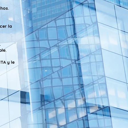
chos.
cer la
.
le.
TA y le