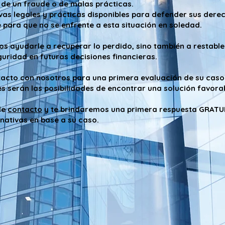
a de un fraude o de malas prácticas.
tivas legales y prácticas disponibles para defender sus dere
 para que no se enfrente a esta situación en soledad.
s ayudarle a recuperar lo perdido, sino también a restable
guridad en futuras decisiones financieras.
tacto con nosotros para una primera evaluación de su caso
 serán las posibilidades de encontrar una solución favorab
de
contacto
y te brindaremos una primera respuesta GRATUI
rnativas en base a su caso.