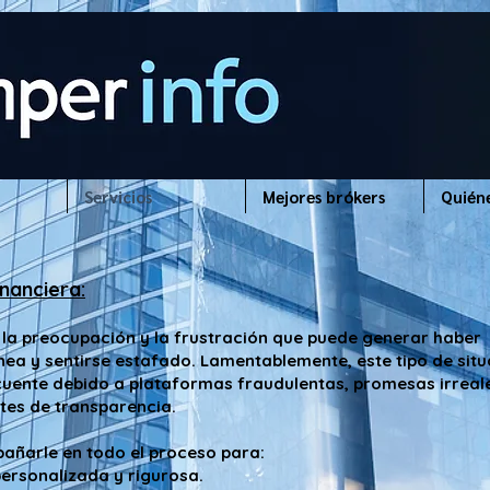
Servicios
Mejores brókers
Quién
inanciera:
a preocupación y la frustración que puede generar haber
ínea y sentirse estafado. Lamentablemente, este tipo de sit
cuente debido a plataformas fraudulentas, promesas irreal
tes de transparencia.
ñarle en todo el proceso para:
personalizada y rigurosa.