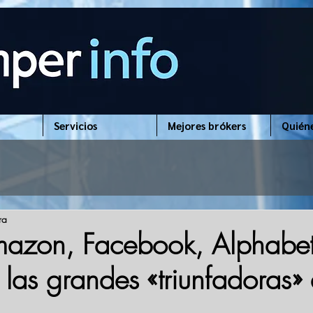
Servicios
Mejores brókers
Quién
ra
mazon, Facebook, Alphabet
 las grandes «triunfadoras» 