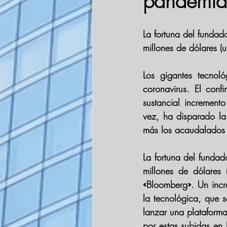
pandemia
La fortuna del funda
millones de dólares (
Los gigantes tecnol
coronavirus. El conf
sustancial incremen
vez, ha disparado la
más los acaudalados b
La fortuna del funda
millones de dólares
«Bloomberg». Un incr
la tecnológica, que 
lanzar una plataforma
por estas subidas en 