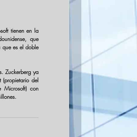
soft
 tienen en la 
ounidense, que 
 que es el doble 
s. Zuckerberg ya 
(propietario del 
Microsoft) con 
llones.