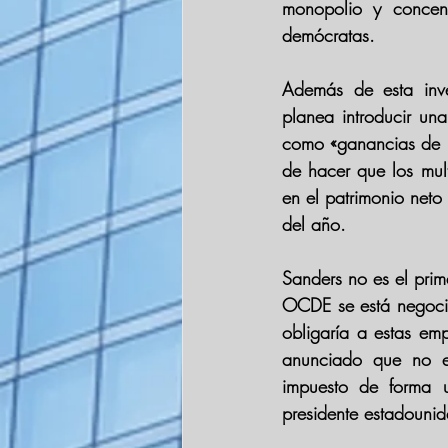
monopolio y concent
demócratas. 
Además de esta inve
planea introducir una
como «ganancias de ri
de hacer que los mult
en el patrimonio neto
del año.
Sanders no es el prim
OCDE se está negoci
obligaría a estas em
anunciado que no es
impuesto de forma u
presidente estadouni