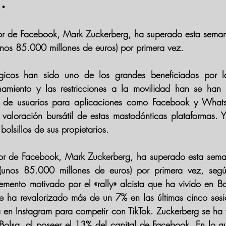
.
dor de Facebook, Mark Zuckerberg, ha superado esta sem
unos 85.000 millones de euros) por primera vez. 
ógicos han sido uno de los grandes beneficiados por l
inamiento y las restricciones a la movilidad han se han 
to de usuarios para aplicaciones como Facebook y Whats
 
valoración b
ursátil de estas mastodónticas plataformas
. 
olsillos de sus propietarios.
dor de Facebook, 
Mark Zuckerberg
, ha superado esta sem
 (unos 85.000 millones de euros) por primera vez, segú
emento motivado por el
 «rally» alcista que ha vivido en B
se ha revalorizado más de un 7% en las últimas cinco sesi
 en Instagram para competir con TikTok. Zuckerberg se ha v
Bolsa, al poseer el 13% del capital de Facebook. En lo q