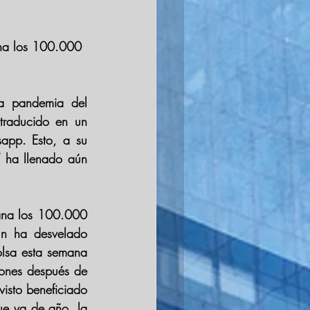
ana los 100.000 
a pandemia del 
traducido en un 
app. Esto, a su 
Y ha llenado aún 
ana los 100.000 
n ha desvelado 
olsa
 esta semana 
ones después de 
isto beneficiado 
ue va de año, la 