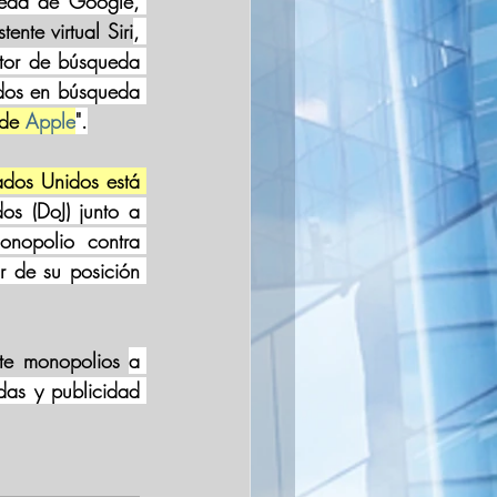
eda de Google, 
stente virtual Siri
, 
tor de búsqueda 
dos en búsqueda 
de 
Apple
".
ados Unidos está 
s (DoJ) junto a 
nopolio contra 
de su posición 
te monopolios 
a 
das y publicidad 