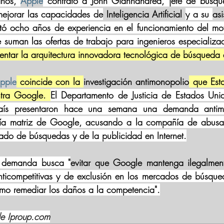
ños, 
Apple
 contrató a John Giannandrea, jefe de búsqu
ejorar las capacidades de
 Inteligencia Artificial 
y a su 
asi
ó ocho años de experiencia en el funcionamiento del mo
 suman las ofertas de trabajo para ingenieros especializa
mentar la arquitectura innovadora tecnológica de búsqueda 
pple
 coincide con la 
investigación antimonopolio
 que Est
tra Google. 
El Departamento de Justicia de Estados Unido
aís presentaron hace una semana una demanda antimo
ía matriz de Google, acusando a la compañía de abusar 
ado de búsquedas y de la publicidad en Internet.
a demanda busca "
evitar que Google mantenga ilegalmen
nticompetitivas y de exclusión en los mercados de búsque
mo remediar los daños a la competencia".
de Iproup.com