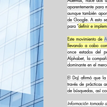
Además, hace dos a
aparentemente para m
aunque también aport
de Google. A esto se
para "
definir e imple
Este movimiento de 
A
llevando a cabo con
once estados del p
Alphabet, la compañ
dominante en el merc
El DoJ afirmó que l
través de prácticas a
de búsquedas, así co
Información tomada 