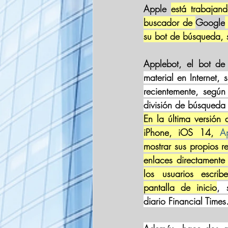
Apple 
está trabajan
buscador de 
Google
su bot de búsqueda, s
Applebot, el bot de
material en Internet,
recientemente, según
división de búsqueda
En la última versión 
iPhone
, iOS 14, 
A
mostrar sus propios r
enlaces directament
los usuarios escrib
pantalla de inicio
, 
diario Financial Times