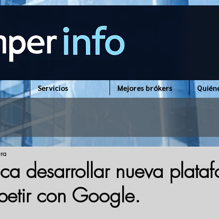
Servicios
Mejores brókers
Quién
ura
ca desarrollar nueva plata
etir con Google.