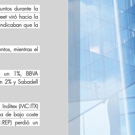
ntos durante la 
et viró hacia la 
indicaban que la 
tos, mientras el 
ó un 1%, BBVA 
n 2% y Sabadell 
 Inditex (MC:
ITX
) 
 de bajo coste 
:
REP
) perdió un 