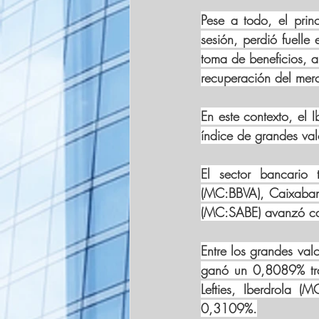
Pese a todo, el prin
sesión, perdió fuelle
toma de beneficios, a
recuperación del merc
En este contexto, el 
índice de grandes va
El sector bancario 
(MC:
BBVA
), Caixaba
(MC:
SABE
) avanzó c
Entre los grandes valo
ganó un 0,8089% tra
Lefties, Iberdrola (M
0,3109%.