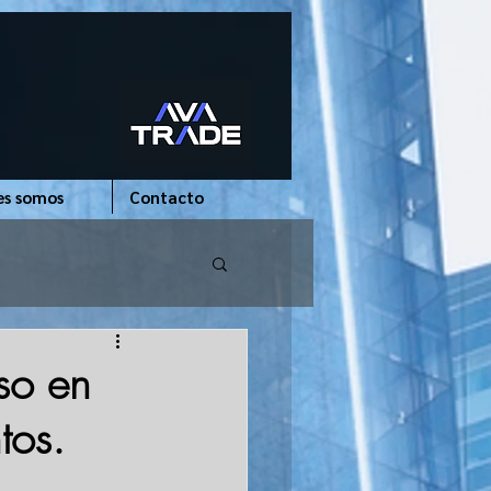
es somos
Contacto
eso en
tos.