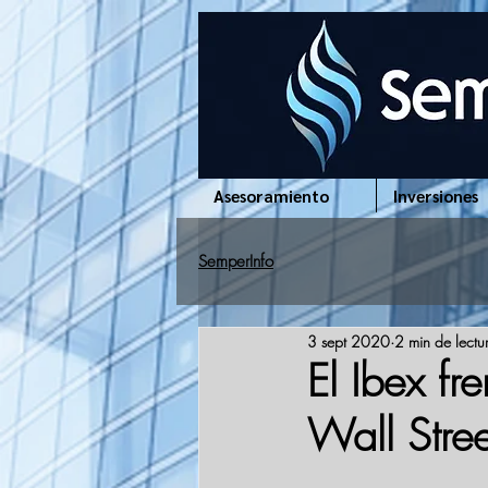
www.semperinfo.com
Asesoramiento
Inversiones
SemperInfo
3 sept 2020
2 min de lectu
El Ibex fr
Wall Stre