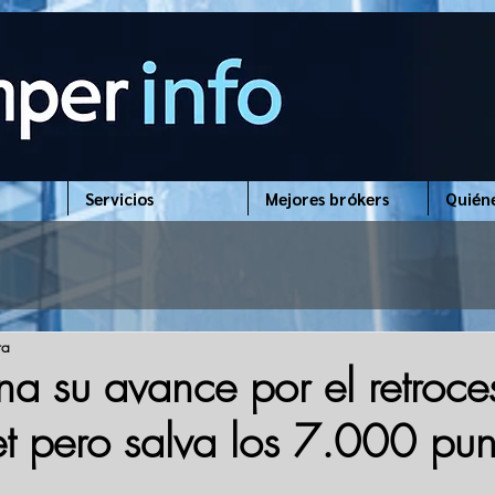
Servicios
Mejores brókers
Quién
ra
ena su avance por el retroc
et pero salva los 7.000 pun