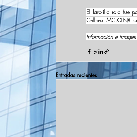
El farolillo rojo fu
Cellnex (MC:
CLNX
) 
Información e imagen
Entradas recientes