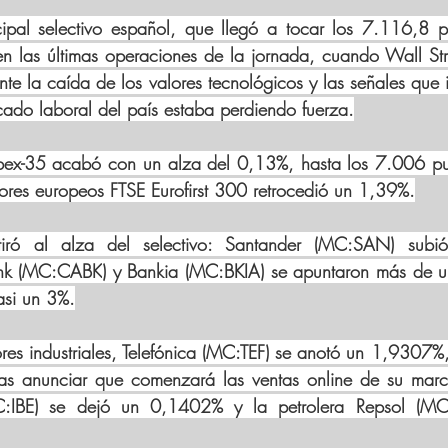
cipal selectivo español, que llegó a tocar los 7.116,8 pu
 en las últimas operaciones de la jornada, cuando Wall Stre
nte la caída de los valores tecnológicos y las señales que 
ado laboral del país estaba perdiendo fuerza.
Ibex-35 acabó con un alza del 0,13%, hasta los 7.006 pun
lores europeos FTSE 
Eurofirst 300
 retrocedió un 1,39%.
tiró al alza del selectivo: Santander (MC:
SAN
) subi
nk (MC:
CABK
) y Bankia (MC:
BKIA
) se apuntaron más de u
asi un 3%.
res industriales, Telefónica (MC:
TEF
) se anotó un 1,9307%,
s anunciar que comenzará las ventas online de su marca
C:
IBE
) se dejó un 0,1402% y la petrolera Repsol (MC