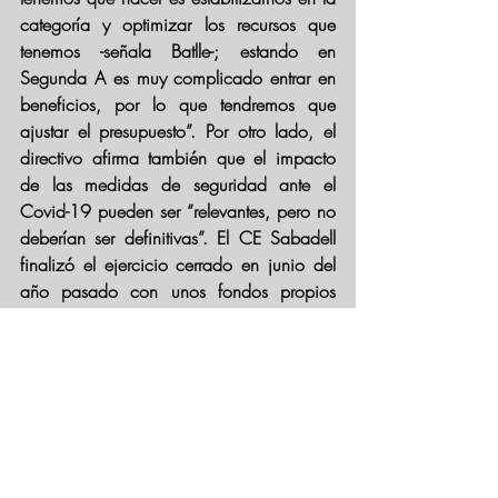
categoría y optimizar los recursos que 
tenemos -señala Batlle-; estando en 
Segunda A es muy complicado entrar en 
beneficios, por lo que tendremos que 
ajustar el presupuesto”. Por otro lado, el 
directivo afirma también que el impacto 
de las medidas de seguridad ante el 
Covid-19 pueden ser “relevantes, pero no 
deberían ser definitivas”. 
El CE Sabadell 
finalizó el ejercicio cerrado en junio del 
año pasado con unos fondos propios 
negativos de más de cuatro millones de 
euros
, frente a los siete millones de euros 
negativos del ejercicio anterior. La deuda 
de la entidad ha ido a la baja en el 
último ejercicio. El Sabadell finalizó el 
ejercicio 2019 con un pasivo total de 
4,56 millones de euros, lo que representa 