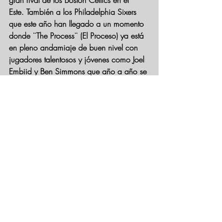
Este. También a los Philadelphia Sixers 
que este año han llegado a un momento 
donde ¨The Process¨ (El Proceso) ya está 
en pleno andamiaje de buen nivel con 
jugadores talentosos y jóvenes como Joel 
Embiid y Ben Simmons que año a año se 
adueñan cada vez más de la NBA ya 
que considero que están destinados a ser 
protagonistas de la Liga en unos años, 
Milwaukee Bucks es el otro equipo que 
me llama la atención porque tiene en su 
¨Roster¨ (Plantilla) a un jugador fuera de 
serie como es Giannis Antetokoumpo que 
tiene todo como para dominar la NBA, 
tiene tamaño, envergadura y versatilidad, 
puede jugar de Alero-Escolta como 
también bajo el tablero por su gran 
capacidad de salto y defensa sobre el 