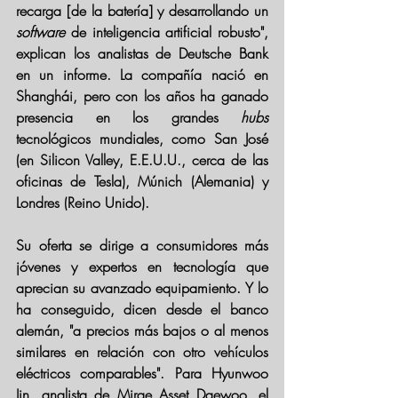
recarga [de la batería] 
y desarrollando un 
software 
de inteligencia artificial robusto", 
explican los analistas de Deutsche Bank 
en un informe. La compañía
 nació en 
Shanghái
, pero con los años ha ganado 
presencia en los grandes 
hubs 
tecnológicos mundiales, como San José 
(en Silicon Valley, E.E.U.U., cerca de las 
oficinas de Tesla), Múnich (Alemania) y 
Londres (Reino Unido). 
Su oferta se dirige a 
consumidores más 
jóvenes y expertos en tecnología
 que 
aprecian su avanzado equipamiento. Y lo 
ha conseguido, dicen desde el banco 
alemán, "a precios más bajos o al menos 
similares en relación con otro vehículos 
eléctricos comparables". Para Hyunwoo 
Jin, analista de Mirae Asset Daewoo, el 