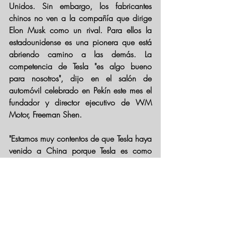
Unidos. Sin embargo, los fabricantes 
chinos no ven a la compañía que dirige 
Elon Musk como un rival. Para ellos la 
estadounidense es una pionera que 
está 
abriendo camino a las demás
. La 
competencia de Tesla "es algo bueno 
para nosotros", dijo en el salón de 
automóvil celebrado en Pekín este mes el 
fundador y director ejecutivo de WM 
Motor, Freeman Shen.
"Estamos muy contentos de que Tesla haya 
venido a China porque 
Tesla es como 
Apple al principio
, educan a todo el 
mercado".
Información tomada de BBC News 
Mundo.